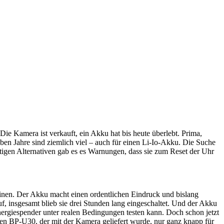
e Kamera ist verkauft, ein Akku hat bis heute überlebt. Prima,
eben Jahre sind ziemlich viel – auch für einen Li-Io-Akku. Die Suche
stigen Alternativen gab es es Warnungen, dass sie zum Reset der Uhr
h einen. Der Akku macht einen ordentlichen Eindruck und bislang
, insgesamt blieb sie drei Stunden lang eingeschaltet. Und der Akku
nergiespender unter realen Bedingungen testen kann. Doch schon jetzt
uen BP-U30, der mit der Kamera geliefert wurde, nur ganz knapp für