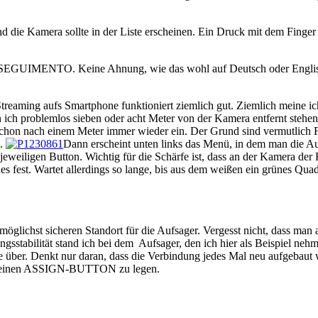
amera sollte in der Liste erscheinen. Ein Druck mit dem Finger läs
l SEGUIMENTO. Keine Ahnung, wie das wohl auf Deutsch oder Englisch
reaming aufs Smartphone funktioniert ziemlich gut. Ziemlich meine ich
ich problemlos sieben oder acht Meter von der Kamera entfernt stehen.
g schon nach einem Meter immer wieder ein. Der Grund sind vermutlich 
n.
Dann erscheint unten links das Menü, in dem man die A
 jeweiligen Button. Wichtig für die Schärfe ist, dass an der Kamera der 
 fest. Wartet allerdings so lange, bis aus dem weißen ein grünes Quad
öglichst sicheren Standort für die Aufsager. Vergesst nicht, dass man 
gsstabilität stand ich bei dem Aufsager, den ich hier als Beispiel ne
ne über. Denkt nur daran, dass die Verbindung jedes Mal neu aufgebaut
 auf einen ASSIGN-BUTTON zu legen.