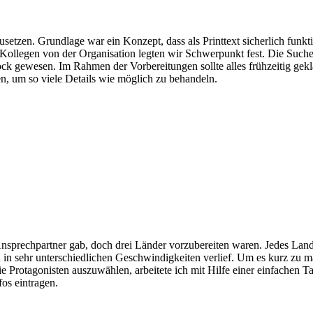
en. Grundlage war ein Konzept, dass als Printtext sicherlich funktio
llegen von der Organisation legten wir Schwerpunkt fest. Die Suche n
k gewesen. Im Rahmen der Vorbereitungen sollte alles frühzeitig geklä
en, um so viele Details wie möglich zu behandeln.
nsprechpartner gab, doch drei Länder vorzubereiten waren. Jedes Land 
n sehr unterschiedlichen Geschwindigkeiten verlief. Um es kurz zu m
 Protagonisten auszuwählen, arbeitete ich mit Hilfe einer einfachen Ta
os eintragen.