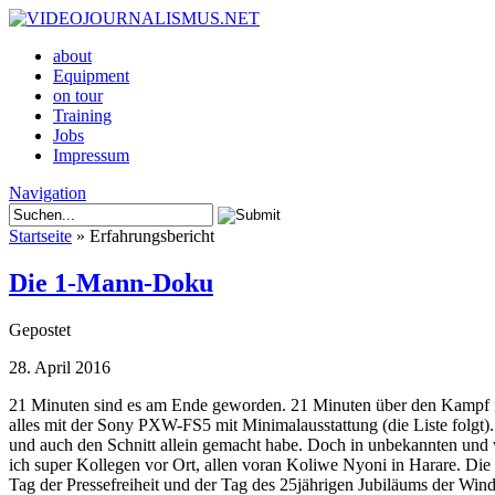
about
Equipment
on tour
Training
Jobs
Impressum
Navigation
Startseite
»
Erfahrungsbericht
Die 1-Mann-Doku
Gepostet
28. April 2016
21 Minuten sind es am Ende geworden. 21 Minuten über den Kampf f
alles mit der Sony PXW-FS5 mit Minimalausstattung (die Liste folgt). 
und auch den Schnitt allein gemacht habe. Doch in unbekannten und we
ich super Kollegen vor Ort, allen voran Koliwe Nyoni in Harare. 
Tag der Pressefreiheit und der Tag des 25jährigen Jubiläums der Win