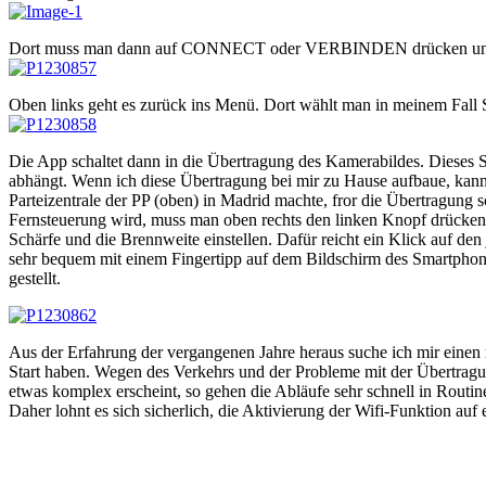
Dort muss man dann auf CONNECT oder VERBINDEN drücken und die K
Oben links geht es zurück ins Menü. Dort wählt man in meinem Fal
Die App schaltet dann in die Übertragung des Kamerabildes. Dieses St
abhängt. Wenn ich diese Übertragung bei mir zu Hause aufbaue, kann 
Parteizentrale der PP (oben) in Madrid machte, fror die Übertragun
Fernsteuerung wird, muss man oben rechts den linken Knopf drücke
Schärfe und die Brennweite einstellen. Dafür reicht ein Klick auf den
sehr bequem mit einem Fingertipp auf dem Bildschirm des Smartphones
gestellt.
Aus der Erfahrung der vergangenen Jahre heraus suche ich mir einen m
Start haben. Wegen des Verkehrs und der Probleme mit der Übertragun
etwas komplex erscheint, so gehen die Abläufe sehr schnell in Routi
Daher lohnt es sich sicherlich, die Aktivierung der Wifi-Funktion