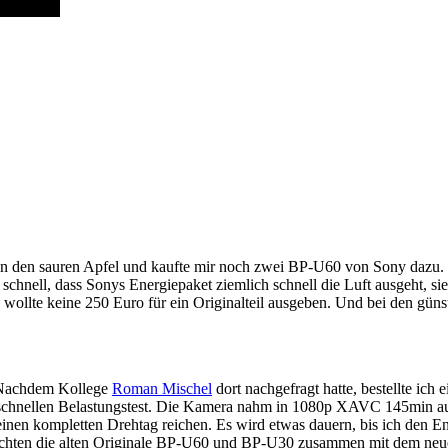
n den sauren Apfel und kaufte mir noch zwei BP-U60 von Sony dazu. Di
 schnell, dass Sonys Energiepaket ziemlich schnell die Luft ausgeht, si
 wollte keine 250 Euro für ein Originalteil ausgeben. Und bei den gün
Nachdem Kollege
Roman Mischel
dort nachgefragt hatte, bestellte ic
m schnellen Belastungstest. Die Kamera nahm in 1080p XAVC 145min auf
inen kompletten Drehtag reichen. Es wird etwas dauern, bis ich den E
h reichten die alten Originale BP-U60 und BP-U30 zusammen mit dem ne