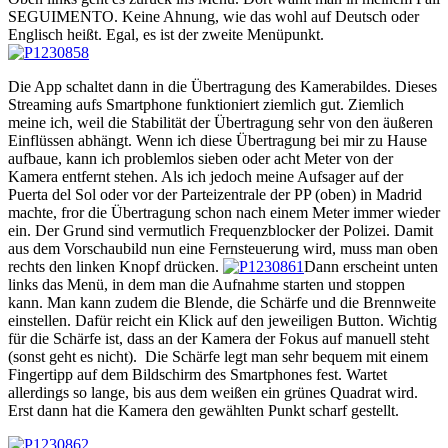
SEGUIMENTO. Keine Ahnung, wie das wohl auf Deutsch oder
Englisch heißt. Egal, es ist der zweite Menüpunkt.
Die App schaltet dann in die Übertragung des Kamerabildes. Dieses
Streaming aufs Smartphone funktioniert ziemlich gut. Ziemlich
meine ich, weil die Stabilität der Übertragung sehr von den äußeren
Einflüssen abhängt. Wenn ich diese Übertragung bei mir zu Hause
aufbaue, kann ich problemlos sieben oder acht Meter von der
Kamera entfernt stehen. Als ich jedoch meine Aufsager auf der
Puerta del Sol oder vor der Parteizentrale der PP (oben) in Madrid
machte, fror die Übertragung schon nach einem Meter immer wieder
ein. Der Grund sind vermutlich Frequenzblocker der Polizei. Damit
aus dem Vorschaubild nun eine Fernsteuerung wird, muss man oben
rechts den linken Knopf drücken.
Dann erscheint unten
links das Menü, in dem man die Aufnahme starten und stoppen
kann. Man kann zudem die Blende, die Schärfe und die Brennweite
einstellen. Dafür reicht ein Klick auf den jeweiligen Button. Wichtig
für die Schärfe ist, dass an der Kamera der Fokus auf manuell steht
(sonst geht es nicht). Die Schärfe legt man sehr bequem mit einem
Fingertipp auf dem Bildschirm des Smartphones fest. Wartet
allerdings so lange, bis aus dem weißen ein grünes Quadrat wird.
Erst dann hat die Kamera den gewählten Punkt scharf gestellt.