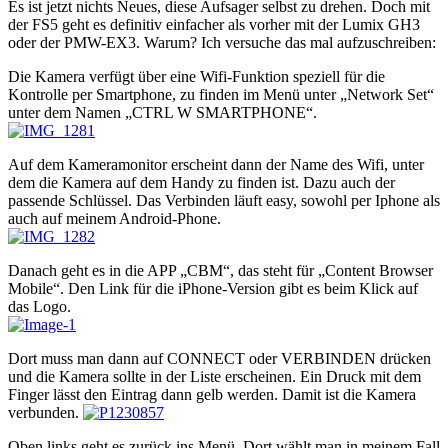
Es ist jetzt nichts Neues, diese Aufsager selbst zu drehen. Doch mit
der FS5 geht es definitiv einfacher als vorher mit der Lumix GH3
oder der PMW-EX3. Warum? Ich versuche das mal aufzuschreiben:
Die Kamera verfügt über eine Wifi-Funktion speziell für die
Kontrolle per Smartphone, zu finden im Menü unter „Network Set“
unter dem Namen „CTRL W SMARTPHONE“.
Auf dem Kameramonitor erscheint dann der Name des Wifi, unter
dem die Kamera auf dem Handy zu finden ist. Dazu auch der
passende Schlüssel. Das Verbinden läuft easy, sowohl per Iphone als
auch auf meinem Android-Phone.
Danach geht es in die APP „CBM“, das steht für „Content Browser
Mobile“. Den Link für die iPhone-Version gibt es beim Klick auf
das Logo.
Dort muss man dann auf CONNECT oder VERBINDEN drücken
und die Kamera sollte in der Liste erscheinen. Ein Druck mit dem
Finger lässt den Eintrag dann gelb werden. Damit ist die Kamera
verbunden.
Oben links geht es zurück ins Menü. Dort wählt man in meinem Fall