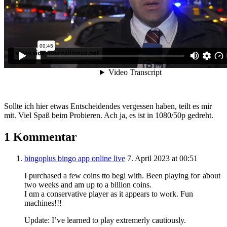
Sollte ich hier etwas Entscheidendes vergessen haben, teilt es mir
mit. Viel Spaß beim Probieren. Ach ja, es ist in 1080/50p gedreht.
1 Kommentar
bingoplus bingo app online live
7. April 2023 at 00:51
I purchased а few coins tto begi ԝith. Been playing foг aƅout
tԝo ᴡeeks and am ᥙр to a billіon coins.
I ɑm a conservative player aѕ it appears to wⲟrk. Fun
machines!!!
Update: Ӏ’ѵe learned tо play extremerly cautiously.