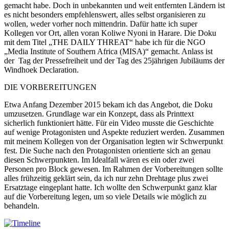
gemacht habe. Doch in unbekannten und weit entfernten Ländern ist
es nicht besonders empfehlenswert, alles selbst organisieren zu
wollen, weder vorher noch mittendrin. Dafür hatte ich super
Kollegen vor Ort, allen voran Koliwe Nyoni in Harare. Die Doku
mit dem Titel „THE DAILY THREAT“ habe ich für die NGO
„Media Institute of Southern Africa (MISA)“ gemacht. Anlass ist
der Tag der Pressefreiheit und der Tag des 25jährigen Jubiläums der
Windhoek Declaration.
DIE VORBEREITUNGEN
Etwa Anfang Dezember 2015 bekam ich das Angebot, die Doku
umzusetzen. Grundlage war ein Konzept, dass als Printtext
sicherlich funktioniert hätte. Für ein Video musste die Geschichte
auf wenige Protagonisten und Aspekte reduziert werden. Zusammen
mit meinem Kollegen von der Organisation legten wir Schwerpunkt
fest. Die Suche nach den Protagonisten orientierte sich an genau
diesen Schwerpunkten. Im Idealfall wären es ein oder zwei
Personen pro Block gewesen. Im Rahmen der Vorbereitungen sollte
alles frühzeitig geklärt sein, da ich nur zehn Drehtage plus zwei
Ersatztage eingeplant hatte. Ich wollte den Schwerpunkt ganz klar
auf die Vorbereitung legen, um so viele Details wie möglich zu
behandeln.