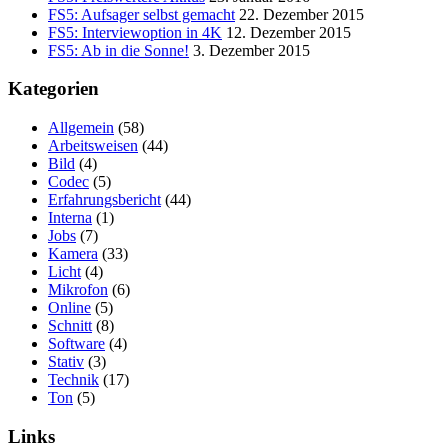
FS5: Aufsager selbst gemacht
22. Dezember 2015
FS5: Interviewoption in 4K
12. Dezember 2015
FS5: Ab in die Sonne!
3. Dezember 2015
Kategorien
Allgemein
(58)
Arbeitsweisen
(44)
Bild
(4)
Codec
(5)
Erfahrungsbericht
(44)
Interna
(1)
Jobs
(7)
Kamera
(33)
Licht
(4)
Mikrofon
(6)
Online
(5)
Schnitt
(8)
Software
(4)
Stativ
(3)
Technik
(17)
Ton
(5)
Links