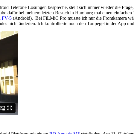
oid-Telefone Lösungen bespreche, stellt sich immer wieder die Frage,
 habe dafür bei meinem letzten Besuch in Hamburg mal einen einfachen 
 FV-5
(Android). Bei FiLMiC Pro musste ich nur die Frontkamera wähl
ndes nicht änderten. Ich kontrollierte noch den Tonpegel in der App und
ndroid Plattform mit einem
BQ Aquaris M5
stattfinden. Am 11. Oktobe