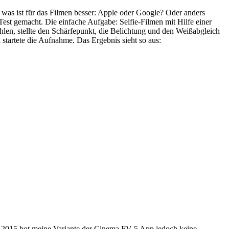
 was ist für das Filmen besser: Apple oder Google? Oder anders
Test gemacht. Die einfache Aufgabe: Selfie-Filmen mit Hilfe einer
en, stellte den Schärfepunkt, die Belichtung und den Weißabgleich
 startete die Aufnahme. Das Ergebnis sieht so aus:
r 2015 bot meine Variante der Cinema FV-5 App jedoch keine