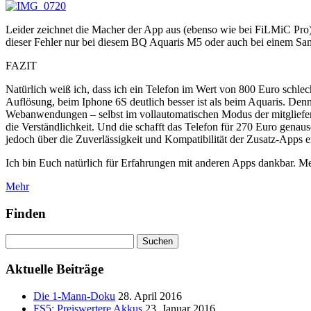
Leider zeichnet die Macher der App aus (ebenso wie bei FiLMiC Pro),
dieser Fehler nur bei diesem BQ Aquaris M5 oder auch bei einem Sa
FAZIT
Natürlich weiß ich, dass ich ein Telefon im Wert von 800 Euro schlech
Auflösung, beim Iphone 6S deutlich besser ist als beim Aquaris. Denno
Webanwendungen – selbst im vollautomatischen Modus der mitgliefert
die Verständlichkeit. Und die schafft das Telefon für 270 Euro gen
jedoch über die Zuverlässigkeit und Kompatibilität der Zusatz-Apps 
Ich bin Euch natürlich für Erfahrungen mit anderen Apps dankbar. M
Mehr
Finden
Suchen
nach:
Aktuelle Beiträge
Die 1-Mann-Doku
28. April 2016
FS5: Preiswertere Akkus
23. Januar 2016