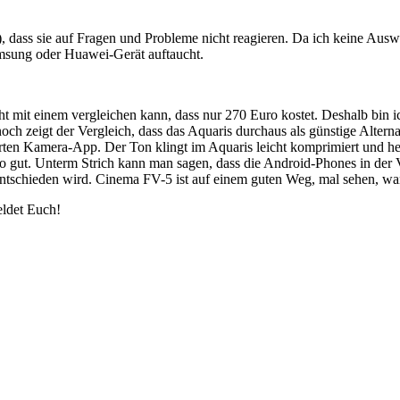
 dass sie auf Fragen und Probleme nicht reagieren. Da ich keine Ausw
msung oder Huawei-Gerät auftaucht.
t mit einem vergleichen kann, dass nur 270 Euro kostet. Deshalb bin ich
ch zeigt der Vergleich, dass das Aquaris durchaus als günstige Alternati
en Kamera-App. Der Ton klingt im Aquaris leicht komprimiert und hell
auso gut. Unterm Strich kann man sagen, dass die Android-Phones in d
entschieden wird. Cinema FV-5 ist auf einem guten Weg, mal sehen, wa
eldet Euch!