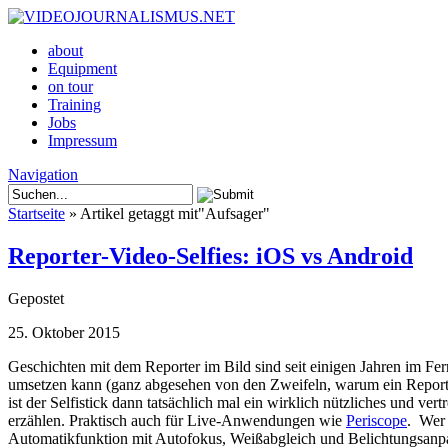
about
Equipment
on tour
Training
Jobs
Impressum
Navigation
Startseite
»
Artikel getaggt mit
"
Aufsager"
Reporter-Video-Selfies: iOS vs Android
Gepostet
25. Oktober 2015
Geschichten mit dem Reporter im Bild sind seit einigen Jahren im Fe
umsetzen kann (ganz abgesehen von den Zweifeln, warum ein Reporter
ist der Selfistick dann tatsächlich mal ein wirklich nützliches und v
erzählen. Praktisch auch für Live-Anwendungen wie
Periscope
. Wer 
Automatikfunktion mit Autofokus, Weißabgleich und Belichtungsanpas