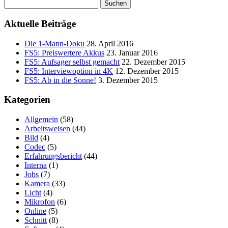
Suchen
nach:
Aktuelle Beiträge
Die 1-Mann-Doku
28. April 2016
FS5: Preiswertere Akkus
23. Januar 2016
FS5: Aufsager selbst gemacht
22. Dezember 2015
FS5: Interviewoption in 4K
12. Dezember 2015
FS5: Ab in die Sonne!
3. Dezember 2015
Kategorien
Allgemein
(58)
Arbeitsweisen
(44)
Bild
(4)
Codec
(5)
Erfahrungsbericht
(44)
Interna
(1)
Jobs
(7)
Kamera
(33)
Licht
(4)
Mikrofon
(6)
Online
(5)
Schnitt
(8)