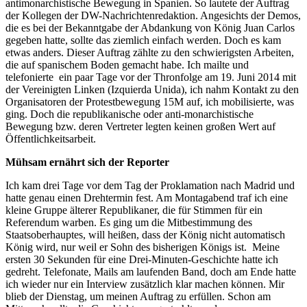
antimonarchistische Bewegung in Spanien. So lautete der Auftrag
der Kollegen der DW-Nachrichtenredaktion. Angesichts der Demos,
die es bei der Bekanntgabe der Abdankung von König Juan Carlos
gegeben hatte, sollte das ziemlich einfach werden. Doch es kam
etwas anders. Dieser Auftrag zählte zu den schwierigsten Arbeiten,
die auf spanischem Boden gemacht habe. Ich mailte und
telefonierte ein paar Tage vor der Thronfolge am 19. Juni 2014 mit
der Vereinigten Linken (Izquierda Unida), ich nahm Kontakt zu den
Organisatoren der Protestbewegung 15M auf, ich mobilisierte, was
ging. Doch die republikanische oder anti-monarchistische
Bewegung bzw. deren Vertreter legten keinen großen Wert auf
Öffentlichkeitsarbeit.
Mühsam ernährt sich der Reporter
Ich kam drei Tage vor dem Tag der Proklamation nach Madrid und
hatte genau einen Drehtermin fest. Am Montagabend traf ich eine
kleine Gruppe älterer Republikaner, die für Stimmen für ein
Referendum warben. Es ging um die Mitbestimmung des
Staatsoberhauptes, will heißen, dass der König nicht automatisch
König wird, nur weil er Sohn des bisherigen Königs ist. Meine
ersten 30 Sekunden für eine Drei-Minuten-Geschichte hatte ich
gedreht. Telefonate, Mails am laufenden Band, doch am Ende hatte
ich wieder nur ein Interview zusätzlich klar machen können. Mir
blieb der Dienstag, um meinen Auftrag zu erfüllen. Schon am