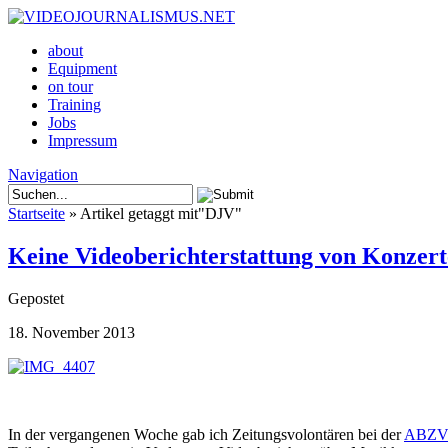
about
Equipment
on tour
Training
Jobs
Impressum
Navigation
Startseite
»
Artikel getaggt mit
"
DJV"
Keine Videoberichterstattung von Konzer
Gepostet
18. November 2013
In der vergangenen Woche gab ich Zeitungsvolontären bei der
ABZ