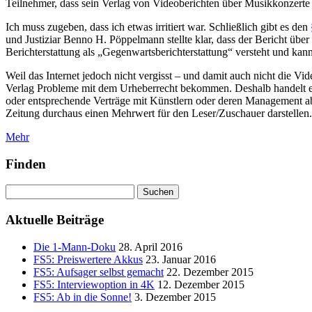
Teilnehmer, dass sein Verlag von Videoberichten über Musikkonzert
Ich muss zugeben, dass ich etwas irritiert war. Schließlich gibt es den
und Justiziar Benno H. Pöppelmann stellte klar, dass der Bericht über 
Berichterstattung als „Gegenwartsberichterstattung“ versteht und kann
Weil das Internet jedoch nicht vergisst – und damit auch nicht die V
Verlag Probleme mit dem Urheberrecht bekommen. Deshalb handelt er r
oder entsprechende Verträge mit Künstlern oder deren Management abz
Zeitung durchaus einen Mehrwert für den Leser/Zuschauer darstellen.
Mehr
Finden
Suchen
nach:
Aktuelle Beiträge
Die 1-Mann-Doku
28. April 2016
FS5: Preiswertere Akkus
23. Januar 2016
FS5: Aufsager selbst gemacht
22. Dezember 2015
FS5: Interviewoption in 4K
12. Dezember 2015
FS5: Ab in die Sonne!
3. Dezember 2015