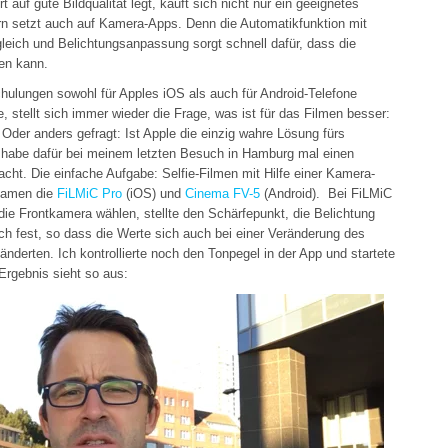
 auf gute Bildqualität legt, kauft sich nicht nur ein geeignetes
n setzt auch auf Kamera-Apps. Denn die Automatikfunktion mit
eich und Belichtungsanpassung sorgt schnell dafür, dass die
en kann.
hulungen sowohl für Apples iOS als auch für Android-Telefone
 stellt sich immer wieder die Frage, was ist für das Filmen besser:
Oder anders gefragt: Ist Apple die einzig wahre Lösung fürs
h habe dafür bei meinem letzten Besuch in Hamburg mal einen
cht. Die einfache Aufgabe: Selfie-Filmen mit Hilfe einer Kamera-
kamen die
FiLMiC Pro
(iOS) und
Cinema FV-5
(Android). Bei FiLMiC
die Frontkamera wählen, stellte den Schärfepunkt, die Belichtung
h fest, so dass die Werte sich auch bei einer Veränderung des
änderten. Ich kontrollierte noch den Tonpegel in der App und startete
rgebnis sieht so aus: