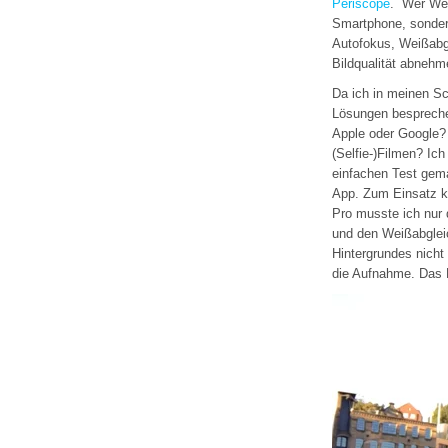
Periscope
. Wer Wert
Smartphone, sonder
Autofokus, Weißabgl
Bildqualität abnehm
Da ich in meinen Sc
Lösungen bespreche,
Apple oder Google? 
(Selfie-)Filmen? Ic
einfachen Test gema
App. Zum Einsatz 
Pro musste ich nur 
und den Weißabgleic
Hintergrundes nicht 
die Aufnahme. Das E