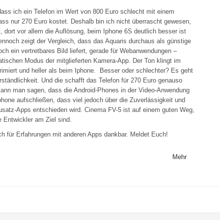
 dass ich ein Telefon im Wert von 800 Euro schlecht mit einem
ass nur 270 Euro kostet. Deshalb bin ich nicht überrascht gewesen,
t, dort vor allem die Auflösung, beim Iphone 6S deutlich besser ist
ennoch zeigt der Vergleich, dass das Aquaris durchaus als günstige
och ein vertretbares Bild liefert, gerade für Webanwendungen –
atischen Modus der mitglieferten Kamera-App. Der Ton klingt im
rimiert und heller als beim Iphone. Besser oder schlechter? Es geht
rständlichkeit. Und die schafft das Telefon für 270 Euro genauso
 kann man sagen, dass die Android-Phones in der Video-Anwendung
hone aufschließen, dass viel jedoch über die Zuverlässigkeit und
Zusatz-Apps entschieden wird. Cinema FV-5 ist auf einem guten Weg,
 Entwickler am Ziel sind.
ich für Erfahrungen mit anderen Apps dankbar. Meldet Euch!
Mehr