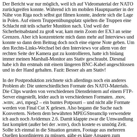
Der Bericht war nur möglich, weil ich auf Videomaterial der NATO
zurückgreifen konnte. Während ich im mobilen Hauptquartier in der
Nähe von Riga noch selbst gut filmen konnte, änderte sich die Lage
in Polen. Auf einem Truppenübungsplatz spielten die Truppen eine
Schlacht mit teils scharfer Munition nach. Und weil der
Sicherheitsabstand zu groß war, kam mein Zoom der EX3 an seine
Grenzen. Aber ich konzentrierte mich dann mehr auf Interviews und
konnte so dann dem Beitrag doch noch eine eigene Note geben. Um
den Rechts-Links-Wechsel bei den Interviews vor allem von der
rechten Seite der Kamera gut zu kontrollieren, hatte ich bislang
immer meinen Marshall-Monitor ans Stativ geschraubt. Diesmal
habe ich ihn erstmals mit einem längeren BNC-Kabel angeschlossen
und in der Hand gehalten. Fazit: Besser als am Stativ!
In der Postproduktion zeichnete sich allerdings noch ein anderes
Problem ab: Die unterschiedlichen Formate des NATO-Materials.
Die Clips wurden von verschiedenen Dienstleistern auf einem FTP-
Server eingestellt, leider auch in verschiedenen Formaten. .mov,
.wmv, .avi, mpeg2 – ein buntes Potpourri – und nicht alle Formate
werden von Final Cut X gelesen. Also begann die Suche nach
Konvertern. Nebem dem bewährten MPEGStreamclip verwendete
ich auch noch Avidemux 2.6. Damit klappte zwar die Umwandlung
fast komplett (außer bei der .wmv), doch kostete es unnötig Zeit.
Sollte ich einmal in die Situation geraten, Footage aus mehreren
Quellen koordinieren zu müssen, gäbe es klare Ansagen zum