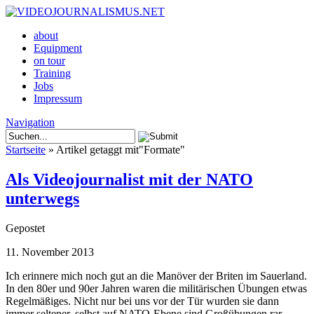
about
Equipment
on tour
Training
Jobs
Impressum
Navigation
Startseite
»
Artikel getaggt mit
"
Formate"
Als Videojournalist mit der NATO
unterwegs
Gepostet
11. November 2013
Ich erinnere mich noch gut an die Manöver der Briten im Sauerland.
In den 80er und 90er Jahren waren die militärischen Übungen etwas
Regelmäßiges. Nicht nur bei uns vor der Tür wurden sie dann
immer seltener, selbst auf NATO-Ebene sind Großübungen rar