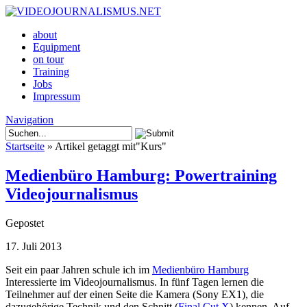
about
Equipment
on tour
Training
Jobs
Impressum
Navigation
Startseite
»
Artikel getaggt mit
"
Kurs"
Medienbüro Hamburg: Powertraining
Videojournalismus
Gepostet
17. Juli 2013
Seit ein paar Jahren schule ich im
Medienbüro Hamburg
Interessierte im Videojournalismus. In fünf Tagen lernen die
Teilnehmer auf der einen Seite die Kamera (Sony EX1), die
dazugehörige Technik und den Schnitt (
Final Cut X
) kennen. Auf