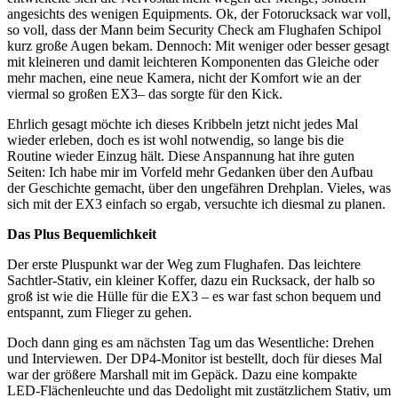
angesichts des wenigen Equipments. Ok, der Fotorucksack war voll,
so voll, dass der Mann beim Security Check am Flughafen Schipol
kurz große Augen bekam. Dennoch: Mit weniger oder besser gesagt
mit kleineren und damit leichteren Komponenten das Gleiche oder
mehr machen, eine neue Kamera, nicht der Komfort wie an der
viermal so großen EX3– das sorgte für den Kick.
Ehrlich gesagt möchte ich dieses Kribbeln jetzt nicht jedes Mal
wieder erleben, doch es ist wohl notwendig, so lange bis die
Routine wieder Einzug hält. Diese Anspannung hat ihre guten
Seiten: Ich habe mir im Vorfeld mehr Gedanken über den Aufbau
der Geschichte gemacht, über den ungefähren Drehplan. Vieles, was
sich mit der EX3 einfach so ergab, versuchte ich diesmal zu planen.
Das Plus Bequemlichkeit
Der erste Pluspunkt war der Weg zum Flughafen. Das leichtere
Sachtler-Stativ, ein kleiner Koffer, dazu ein Rucksack, der halb so
groß ist wie die Hülle für die EX3 – es war fast schon bequem und
entspannt, zum Flieger zu gehen.
Doch dann ging es am nächsten Tag um das Wesentliche: Drehen
und Interviewen. Der DP4-Monitor ist bestellt, doch für dieses Mal
war der größere Marshall mit im Gepäck. Dazu eine kompakte
LED-Flächenleuchte und das Dedolight mit zustätzlichem Stativ, um