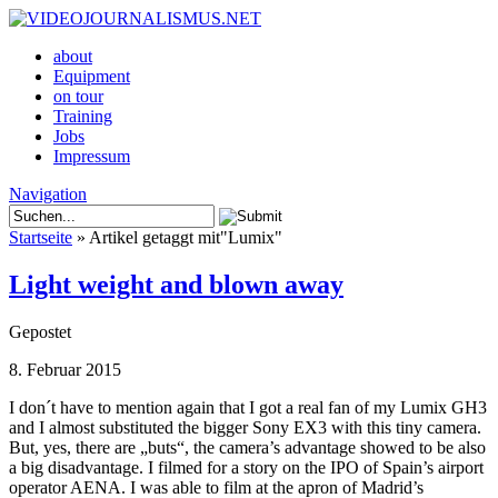
about
Equipment
on tour
Training
Jobs
Impressum
Navigation
Startseite
»
Artikel getaggt mit
"
Lumix"
Light weight and blown away
Gepostet
8. Februar 2015
I don´t have to mention again that I got a real fan of my Lumix GH3
and I almost substituted the bigger Sony EX3 with this tiny camera.
But, yes, there are „buts“, the camera’s advantage showed to be also
a big disadvantage. I filmed for a story on the IPO of Spain’s airport
operator AENA. I was able to film at the apron of Madrid’s