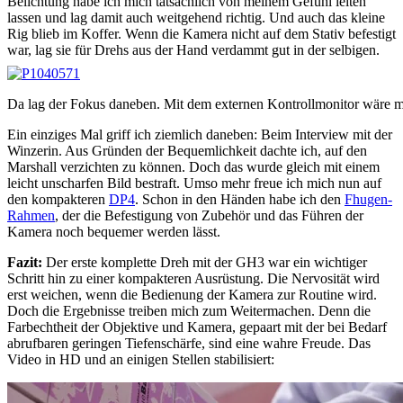
Belichtung habe ich mich tatsächlich von meinem Gefühl leiten
lassen und lag damit auch weitgehend richtig. Und auch das kleine
Rig blieb im Koffer. Wenn die Kamera nicht auf dem Stativ befestigt
war, lag sie für Drehs aus der Hand verdammt gut in der selbigen.
Da lag der Fokus daneben. Mit dem externen Kontrollmonitor wäre mi
Ein einziges Mal griff ich ziemlich daneben: Beim Interview mit der
Winzerin. Aus Gründen der Bequemlichkeit dachte ich, auf den
Marshall verzichten zu können. Doch das wurde gleich mit einem
leicht unscharfen Bild bestraft. Umso mehr freue ich mich nun auf
den kompakteren
DP4
. Schon in den Händen habe ich den
Fhugen-
Rahmen
, der die Befestigung von Zubehör und das Führen der
Kamera noch bequemer werden lässt.
Fazit:
Der erste komplette Dreh mit der GH3 war ein wichtiger
Schritt hin zu einer kompakteren Ausrüstung. Die Nervosität wird
erst weichen, wenn die Bedienung der Kamera zur Routine wird.
Doch die Ergebnisse treiben mich zum Weitermachen. Denn die
Farbechtheit der Objektive und Kamera, gepaart mit der bei Bedarf
abrufbaren geringen Tiefenschärfe, sind eine wahre Freude. Das
Video in HD und an einigen Stellen stabilisiert: