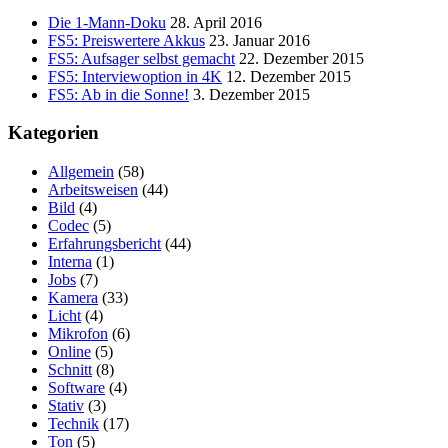
Die 1-Mann-Doku
28. April 2016
FS5: Preiswertere Akkus
23. Januar 2016
FS5: Aufsager selbst gemacht
22. Dezember 2015
FS5: Interviewoption in 4K
12. Dezember 2015
FS5: Ab in die Sonne!
3. Dezember 2015
Kategorien
Allgemein
(58)
Arbeitsweisen
(44)
Bild
(4)
Codec
(5)
Erfahrungsbericht
(44)
Interna
(1)
Jobs
(7)
Kamera
(33)
Licht
(4)
Mikrofon
(6)
Online
(5)
Schnitt
(8)
Software
(4)
Stativ
(3)
Technik
(17)
Ton
(5)