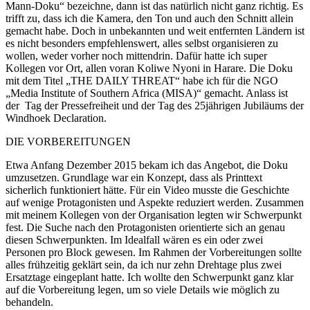
Mann-Doku“ bezeichne, dann ist das natürlich nicht ganz richtig. Es
trifft zu, dass ich die Kamera, den Ton und auch den Schnitt allein
gemacht habe. Doch in unbekannten und weit entfernten Ländern ist
es nicht besonders empfehlenswert, alles selbst organisieren zu
wollen, weder vorher noch mittendrin. Dafür hatte ich super
Kollegen vor Ort, allen voran Koliwe Nyoni in Harare. Die Doku
mit dem Titel „THE DAILY THREAT“ habe ich für die NGO
„Media Institute of Southern Africa (MISA)“ gemacht. Anlass ist
der Tag der Pressefreiheit und der Tag des 25jährigen Jubiläums der
Windhoek Declaration.
DIE VORBEREITUNGEN
Etwa Anfang Dezember 2015 bekam ich das Angebot, die Doku
umzusetzen. Grundlage war ein Konzept, dass als Printtext
sicherlich funktioniert hätte. Für ein Video musste die Geschichte
auf wenige Protagonisten und Aspekte reduziert werden. Zusammen
mit meinem Kollegen von der Organisation legten wir Schwerpunkt
fest. Die Suche nach den Protagonisten orientierte sich an genau
diesen Schwerpunkten. Im Idealfall wären es ein oder zwei
Personen pro Block gewesen. Im Rahmen der Vorbereitungen sollte
alles frühzeitig geklärt sein, da ich nur zehn Drehtage plus zwei
Ersatztage eingeplant hatte. Ich wollte den Schwerpunkt ganz klar
auf die Vorbereitung legen, um so viele Details wie möglich zu
behandeln.