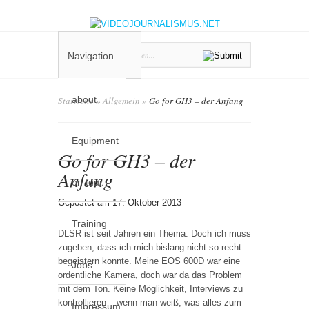
Navigation
about
Startseite
»
Allgemein
»
Go for GH3 – der Anfang
Equipment
Go for GH3 – der
Anfang
on tour
Gepostet am 17. Oktober 2013
Training
DLSR ist seit Jahren ein Thema. Doch ich muss
zugeben, dass ich mich bislang nicht so recht
begeistern konnte. Meine EOS 600D war eine
Jobs
ordentliche Kamera, doch war da das Problem
mit dem Ton. Keine Möglichkeit, Interviews zu
kontrollieren – wenn man weiß, was alles zum
Impressum